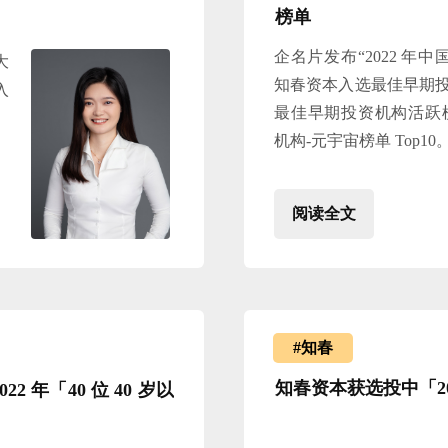
榜单
企名片发布“2022 年
大
知春资本入选最佳早期投资
入
最佳早期投资机构活跃榜 
机构-元宇宙榜单 Top10
阅读全文
#知春
知春
资本获选投中「20
 年「40 位 40 岁以