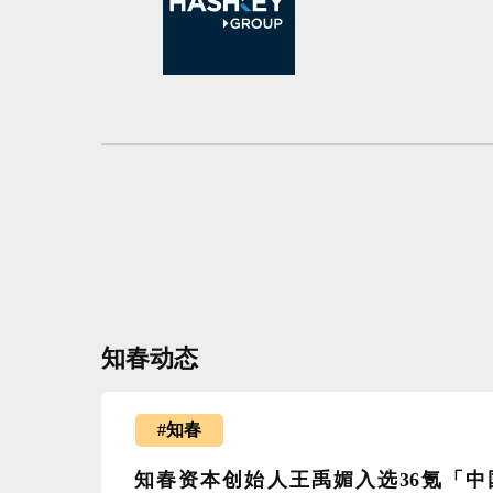
知春动态
#知春
知春资本创始人王禹媚入选36氪「